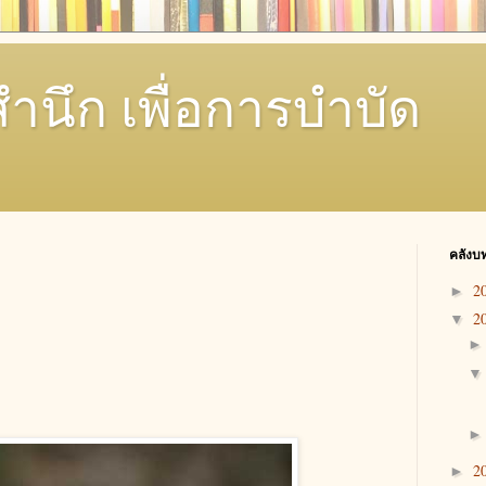
สำนึก เพื่อการบำบัด
คลังบ
2
►
2
▼
2
►