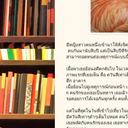
มีหญิงสาวคนหนึ่งเข้ามาให้สั่งจิ
คบกันมานับสิบปี แต่เป็นสิบปีที่รั
สามารถอดทนต่อเหตุการณ์แบบนี้
เมื่อพาเธอย้อนอดีตกลับไป ในเวลาท
ภาพแรกที่เธอเห็น คือ ควันสีเทาเ
ตึก อาคาร
เมื่อย้อนไปดูเหตุการณ์ก่อนหน้า เ
6 คนรักของเธอเป็นทหาร เธอเฝ้
รอคอยการได้เจอกันทุกครั้ง คนทั
แต่ในที่สุดในวันที่เข้าไปเที่ยวใน
มีควันสีเทาๆดำๆเต็มไปหมด คนวิ
เธอพลัดกับคนรักของเธอ เธอหาเขา