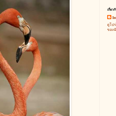
เกี่ยวก
I
ดูโปร
ของฉ