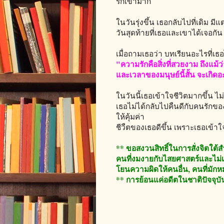
รักเขามาก
ในวันรุ่งขึ้น เธอกลับไปที่เดิม ม
วันสุดท้ายที่เธอและเขาได้เจอกัน
เมื่อถามเธอว่า บทเรียนอะไรที่เธ
"ความรักคือสิ่งที่สวยงาม ถึงแม้ว
และเวลาของมนุษย์นี้สั้น จะเกิดอะไ
ในวันนี้เธอเข้าใจชีวิตมากขึ้น ไม่
เธอไม่ได้กลับไปคืนดีกับคนรักของ
ให้คุ้มค่า
ชีวืตของเธอดีขึ้น เพราะเธอเข้าใ
** ขอสงวนสิทธิ์ในการสั่งจิตใต้สำ
คนที่งมงายกับไสยศาสตร์และไม่เข
โยนความผิดให้คนอื่น, คนที่มักห
** การย้อนแค่อดีตในชาติปัจจุบั