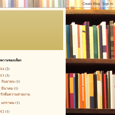
ทความของบล็อก
014
(2)
013
(3)
กันยายน
(1)
►
มีนาคม
(1)
▼
รักคือความสวยงาม
มกราคม
(1)
►
012
(1)