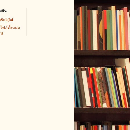
ับฉัน
mSukJai
ไฟล์ทั้งหมด
ัน