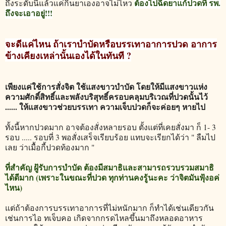
ต้องไปฉีดยาแก้ปวดที่ รพ.
ถึงระดับนี้แล้วแค่กินยาเองอาจไม่ไหว
ถึงจะเอาอยู่!!!
จะดีแค่ไหน ถ้าเราบำบัดหรือบรรเทาอาการปวด อาการ
ข้างเคียงเหล่านั้นเองได้ในทันที ?
เพียงแค่ใช้การสั่งจิต ใช้แสงขาวบำบัด โดยให้มีแสงขาวแห่ง
ความศักดิ์สิทธิ์และพลังบริสุทธิ์ครอบคลุมบริเวณที่ปวดนั้นไว้
...... ให้แสงขาวช่วยบรรเทา ความเจ็บปวดก็
จะค่อยๆ หายไป
ทั้งนี้หากปวดมาก อาจต้องสั่งหลายรอบ ตั้งแต่ที่เคยสั่งมา ก็ 1- 3
รอบ ..... รอบที่ 3 พอสั่งเสร็จเรียบร้อย แทบจะเรียกได้ว่า " ลืมไป
เลย ว่าเมื้อกี้ปวดท้องมาก "
ที่สำคัญ ฝู้รับการบำบัด ต้องมีสมาธิและสามารถรวบรวมสมาธิ
ได้ดีมาก (เพราะในขณะที่ปวด ทุกท่านคงรู้นะคะ ว่าจิตมันฟุ้งอค่
ไหน)
แต่ถ้าต้องการบรรเทาอาการที่ไม่หนักมาก ก็ทำได้เช่นเดียวกัน
เช่นการไอ ทเจ็บคอ เกิดจากกรดไหลขึ้นมาถึงหลอดอาหาร